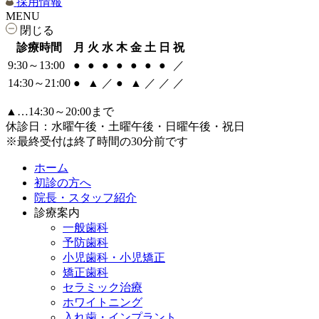
採用情報
MENU
閉じる
診療時間
月
火
水
木
金
土
日
祝
9:30～13:00
●
●
●
●
●
●
●
／
14:30～21:00
●
▲
／
●
▲
／
／
／
▲…14:30～20:00まで
休診日：水曜午後・土曜午後・日曜午後・祝日
※最終受付は終了時間の30分前です
ホーム
初診の方へ
院長・スタッフ紹介
診療案内
一般歯科
予防歯科
小児歯科・小児矯正
矯正歯科
セラミック治療
ホワイトニング
入れ歯・インプラント