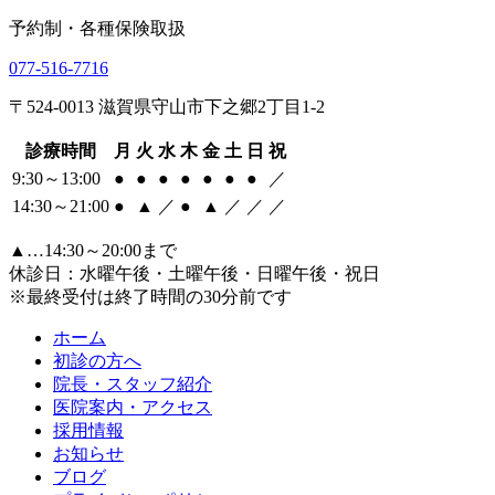
予約制・各種保険取扱
077-516-7716
〒524-0013 滋賀県守山市下之郷2丁目1-2
診療時間
月
火
水
木
金
土
日
祝
9:30～13:00
●
●
●
●
●
●
●
／
14:30～21:00
●
▲
／
●
▲
／
／
／
▲…14:30～20:00まで
休診日：水曜午後・土曜午後・日曜午後・祝日
※最終受付は終了時間の30分前です
ホーム
初診の方へ
院長・スタッフ紹介
医院案内・アクセス
採用情報
お知らせ
ブログ