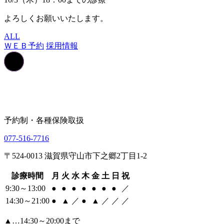
よろしくお願いいたします。
ALL
ＷＥＢ予約
採用情報
予約制・各種保険取扱
077-516-7716
〒524-0013 滋賀県守山市下之郷2丁目1-2
診療時間
月
火
水
木
金
土
日
祝
9:30～13:00
●
●
●
●
●
●
●
／
14:30～21:00
●
▲
／
●
▲
／
／
／
▲…14:30～20:00まで