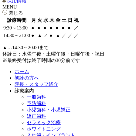
採用情報
MENU
閉じる
診療時間
月
火
水
木
金
土
日
祝
9:30～13:00
●
●
●
●
●
●
●
／
14:30～21:00
●
▲
／
●
▲
／
／
／
▲…14:30～20:00まで
休診日：水曜午後・土曜午後・日曜午後・祝日
※最終受付は終了時間の30分前です
ホーム
初診の方へ
院長・スタッフ紹介
診療案内
一般歯科
予防歯科
小児歯科・小児矯正
矯正歯科
セラミック治療
ホワイトニング
入れ歯・インプラント